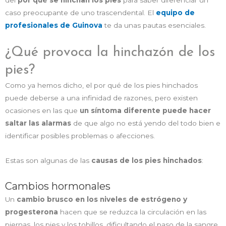
del
por qué se hinchan los pies
para saber diferenciar un
caso preocupante de uno trascendental. El
equipo de
profesionales de Guinova
te da unas pautas esenciales.
¿Qué provoca la hinchazón de los
pies?
Como ya hemos dicho, el por qué de los pies hinchados
puede deberse a una infinidad de razones, pero existen
ocasiones en las que
un síntoma diferente puede hacer
saltar las alarmas
de que algo no está yendo del todo bien e
identificar posibles problemas o afecciones.
Estas son algunas de las
causas de los pies hinchados
:
Cambios hormonales
Un
cambio brusco en los niveles de estrógeno y
progesterona
hacen que se reduzca la circulación en las
piernas, los pies y los tobillos, dificultando el paso de la sangre