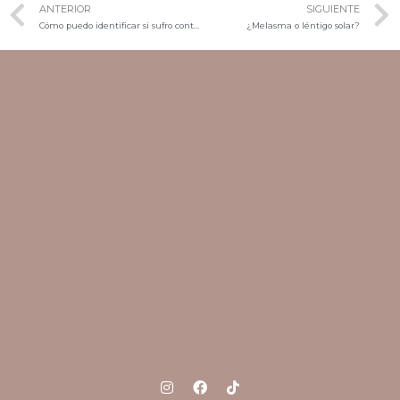
ANTERIOR
SIGUIENTE
Cómo puedo identificar si sufro contracturas
¿Melasma o léntigo solar?