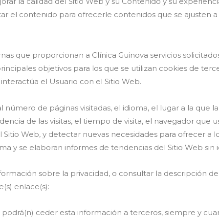
ar la calidad del Sitio Web y su Contenido y su experienc
ar el contenido para ofrecerle contenidos que se ajusten a 
nas que proporcionan a Clínica Guinova servicios solicitado
rincipales objetivos para los que se utilizan cookies de ter
interactúa el Usuario con el Sitio Web.
 número de páginas visitadas, el idioma, el lugar a la que l
ncia de las visitas, el tiempo de visita, el navegador que u
ar el Sitio Web, y detectar nuevas necesidades para ofrecer a 
a y se elaboran informes de tendencias del Sitio Web sin ide
rmación sobre la privacidad, o consultar la descripción del 
e(s) enlace(s):
 podrá(n) ceder esta información a terceros, siempre y cuan