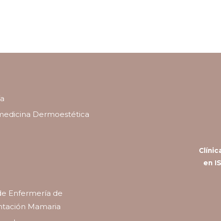
a
medicina Dermoestética
Clínic
en I
de Enfermería de
tación Mamaria