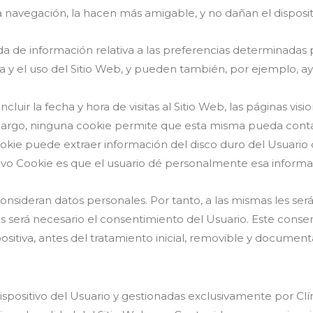
la navegación, la hacen más amigable, y no dañan el disposi
de información relativa a las preferencias determinadas por
y el uso del Sitio Web, y pueden también, por ejemplo, ayud
luir la fecha y hora de visitas al Sitio Web, las páginas vis
 embargo, ninguna cookie permite que esta misma pueda cont
okie puede extraer información del disco duro del Usuario
ivo Cookie es que el usuario dé personalmente esa informac
nsideran datos personales. Por tanto, a las mismas les será
ismas será necesario el consentimiento del Usuario. Este co
ositiva, antes del tratamiento inicial, removible y document
spositivo del Usuario y gestionadas exclusivamente por Clí