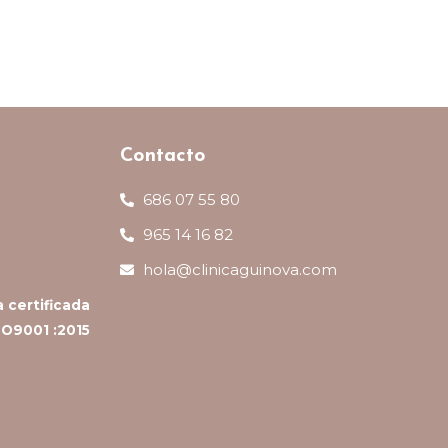
Contacto
686 07 55 80
965 14 16 82
hola@clinicaguinova.com
a certificada
SO9001 :2015