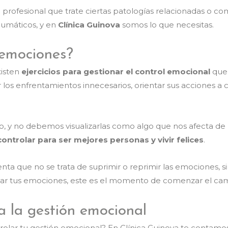
n profesional que trate ciertas patologías relacionadas o c
aumáticos, y en
Clínica Guinova
somos lo que necesitas.
 emociones?
xisten
ejercicios para gestionar el control emocional
que 
r los enfrentamientos innecesarios, orientar sus acciones a 
, y no debemos visualizarlas como algo que nos afecta de
rolar para ser mejores personas y vivir felices
.
ta que no se trata de suprimir o reprimir las emociones, s
trolar tus emociones, este es el momento de comenzar el cam
ra la gestión emocional
trolar tu gestión emocional? En Clínica Guinova te contamo