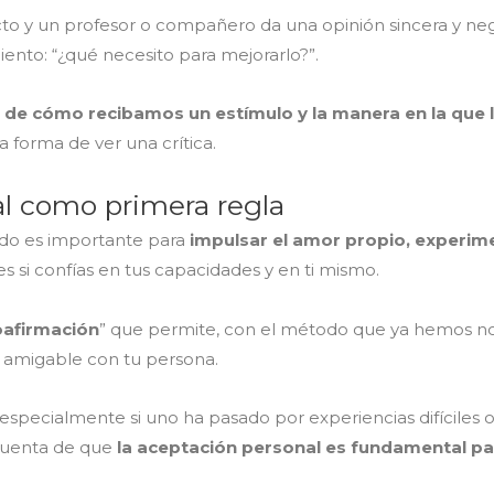
cto y un profesor o compañero da una opinión sincera y ne
nto: “¿qué necesito para mejorarlo?”.
de cómo recibamos un estímulo y la manera en la que
a forma de ver una crítica.
al como primera regla
uido es importante para
impulsar el amor propio, experim
s si confías en tus capacidades y en ti mismo.
oafirmación
” que permite, con el método que ya hemos no
a amigable con tu persona.
specialmente si uno ha pasado por experiencias difíciles o 
cuenta de que
la aceptación personal es fundamental pa