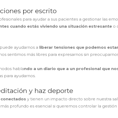
ciones por escrito
ofesionales para ayudar a sus pacientes a gestionar las emoc
ientes cuando estás viviendo una situación estresante
o c
s puede ayudarnos a
liberar tensiones que podemos esta
s sentimos más libres para expresarnos sin preocuparnos p
ómodos habla
ndo a un diario que a un profesional que n
tas para ayudarnos.
meditación y haz deporte
e conectados
y tienen un impacto directo sobre nuestra sal
o más profundo es esencial si queremos controlar la gestió