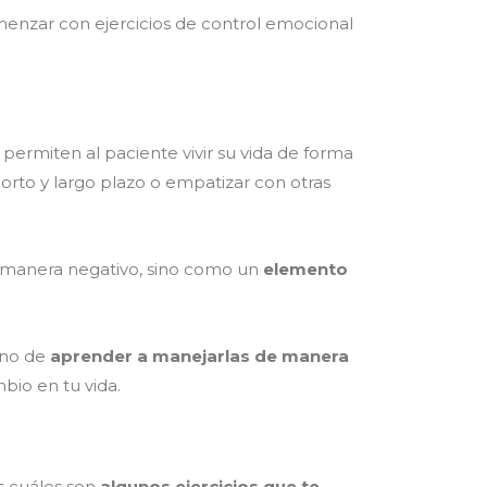
omenzar con ejercicios de control emocional
permiten al paciente vivir su vida de forma
corto y largo plazo o empatizar con otras
 manera negativo, sino como un
elemento
ino de
aprender a manejarlas de manera
bio en tu vida.
s cuáles son
algunos ejercicios que te