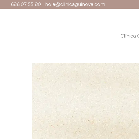
686 07 55 80
|
hola@clinicaguinova.com
Clínica