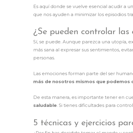
Es aquí donde se vuelve esencial acudir a u
que nos ayuden a minimizar los episodios tr
¿Se pueden controlar las
Sí, se puede. Aunque parezca una utopía, e
más sana al expresar sus sentimientos, evita
personas.
Las emociones forman parte del ser humano
más de nosotros mismos que podemos cont
De esta manera, es importante tener en cuen
saludable
. Si tienes dificultades para con
5 técnicas y ejercicios pa
¿Por fin has decidido tomar el mando y con