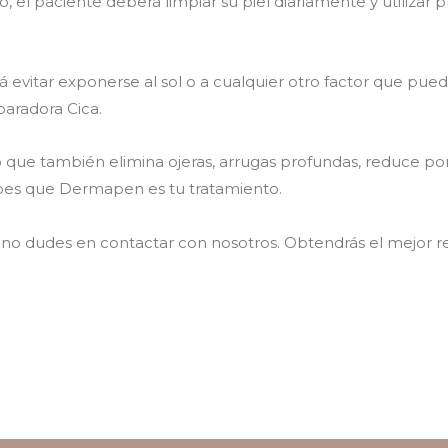
, el paciente deberá limpiar su piel diariamente y utilizar 
 evitar exponerse al sol o a cualquier otro factor que pueda
aradora Cica.
ue también elimina ojeras, arrugas profundas, reduce poros
sabes que Dermapen es tu tratamiento.
le no dudes en contactar con nosotros. Obtendrás el mejor 