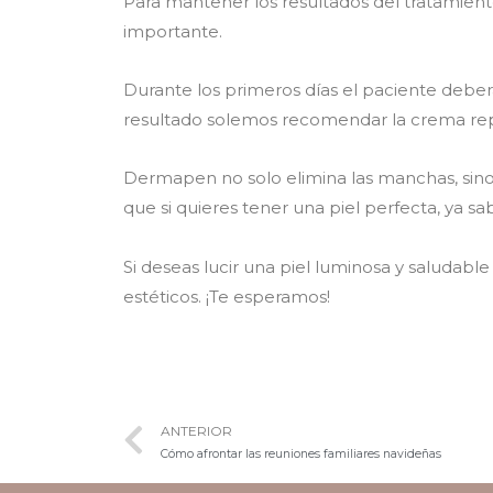
Para mantener los resultados del tratamiento
importante.
Durante los primeros días el paciente deberá
resultado solemos recomendar la crema rep
Dermapen no solo elimina las manchas, sino q
que si quieres tener una piel perfecta, ya 
Si deseas lucir una piel luminosa y saludab
estéticos. ¡Te esperamos!
ANTERIOR
Cómo afrontar las reuniones familiares navideñas