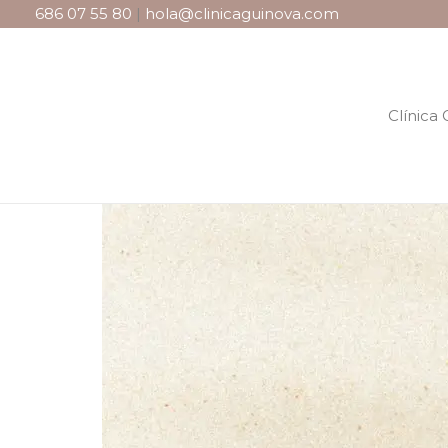
686 07 55 80
|
hola@clinicaguinova.com
Clínica