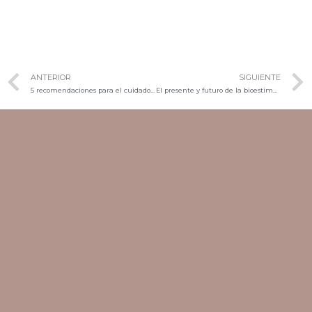
ANTERIOR
SIGUIENTE
5 recomendaciones para el cuidado facial masculino
El presente y futuro de la bioestimulación está aquí con Radiesse: Mejora la apariencia de tu piel y luce un rostro rejuvenecido y radiante