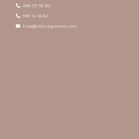
686 07 55 80
965 14 16 82
hola@clinicaguinova.com